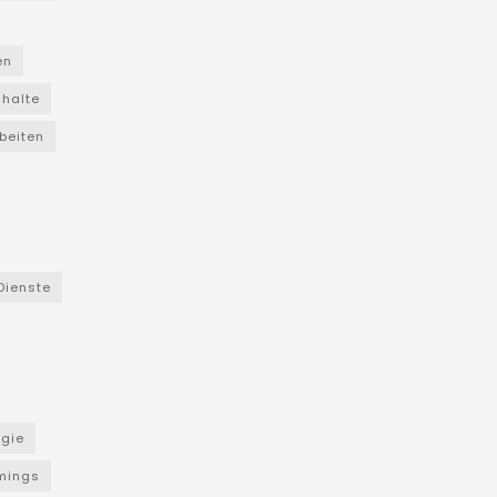
en
nhalte
beiten
Dienste
ogie
mings