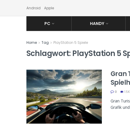
Android
Apple
PC
HANDY
Home
Tag
PlayStation 5 Spiele
Schlagwort:
PlayStation 5 S
Gran 
Spielh
0
1.5K
Gran Turis
Grafik und