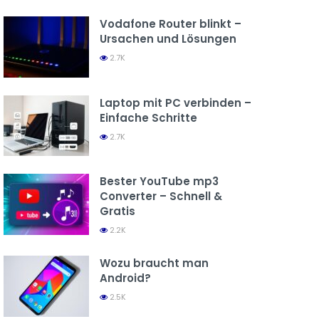
Vodafone Router blinkt –
Ursachen und Lösungen
2.7K
Laptop mit PC verbinden –
Einfache Schritte
2.7K
Bester YouTube mp3
Converter – Schnell &
Gratis
2.2K
Wozu braucht man
Android?
2.5K