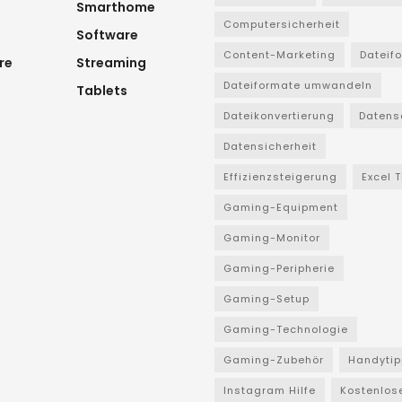
Smarthome
Computersicherheit
Software
Content-Marketing
Dateif
re
Streaming
Dateiformate umwandeln
Tablets
Dateikonvertierung
Datens
Datensicherheit
Effizienzsteigerung
Excel 
Gaming-Equipment
Gaming-Monitor
Gaming-Peripherie
Gaming-Setup
Gaming-Technologie
Gaming-Zubehör
Handytip
Instagram Hilfe
Kostenlos