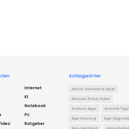
rien
Schlagwörter
Internet
Action-Adventure Spiel
KI
Amazon Prime Video
Notebook
Android Apps
Android Tipp
s
Pc
App-Nutzung
App-Upgrad
Video
Ratgeber
App-Vergleich
Appsicherhe