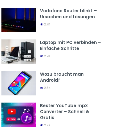
Vodafone Router blinkt –
Ursachen und Lösungen
2.7K
Laptop mit PC verbinden –
Einfache Schritte
2.7K
Wozu braucht man
Android?
2.5K
Bester YouTube mp3
Converter – Schnell &
Gratis
2.2K