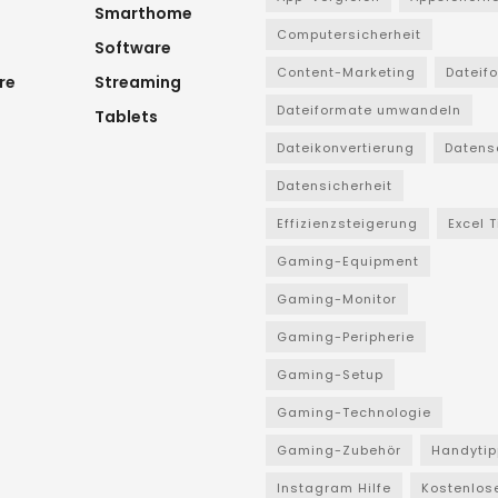
Smarthome
Computersicherheit
Software
Content-Marketing
Dateif
re
Streaming
Dateiformate umwandeln
Tablets
Dateikonvertierung
Datens
Datensicherheit
Effizienzsteigerung
Excel 
Gaming-Equipment
Gaming-Monitor
Gaming-Peripherie
Gaming-Setup
Gaming-Technologie
Gaming-Zubehör
Handytip
Instagram Hilfe
Kostenlos