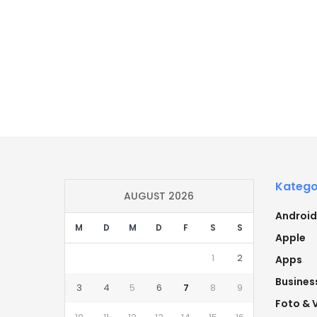
Katego
AUGUST 2026
Android
M
D
M
D
F
S
S
Apple
1
2
Apps
Busines
3
4
5
6
7
8
9
Foto & 