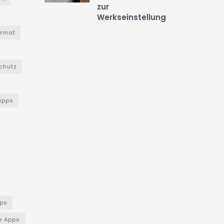
zur
Werkseinstellung
ormat
chutz
Tipps
ps
e Apps