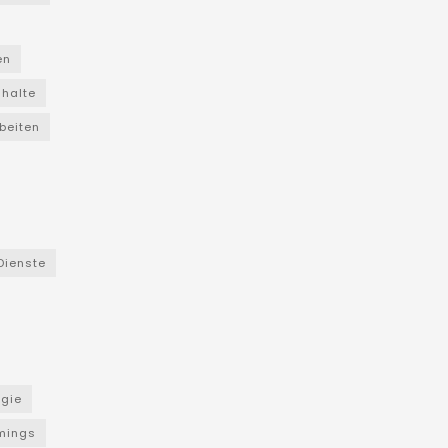
en
nhalte
beiten
Dienste
ogie
mings