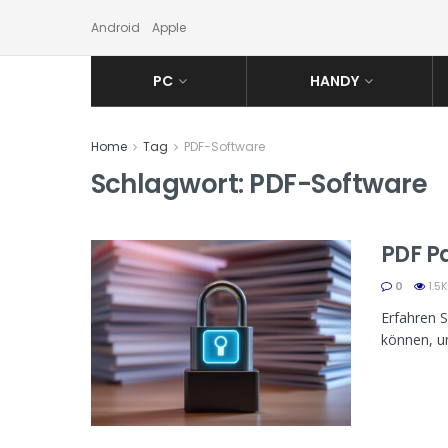
Android
Apple
PC
HANDY
Home
Tag
PDF-Software
Schlagwort:
PDF-Software
PDF P
0
1.5K
Erfahren S
können, u