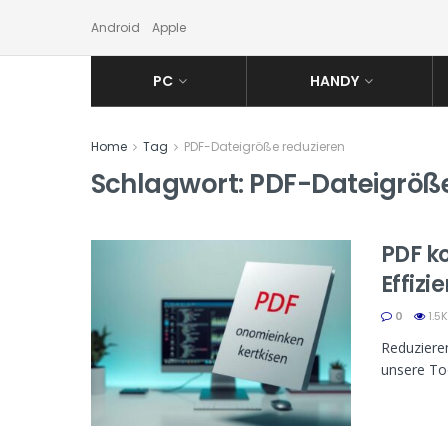
Android
Apple
PC
HANDY
Home
Tag
PDF-Dateigröße reduzieren
Schlagwort:
PDF-Dateigröße
PDF k
Effizi
0
1.5K
Reduzieren
unsere To