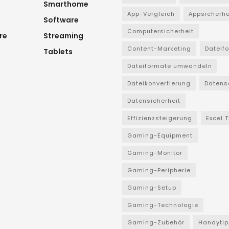
Smarthome
App-Vergleich
Appsicherhe
Software
Computersicherheit
re
Streaming
Content-Marketing
Dateif
Tablets
Dateiformate umwandeln
Dateikonvertierung
Datens
Datensicherheit
Effizienzsteigerung
Excel 
Gaming-Equipment
Gaming-Monitor
Gaming-Peripherie
Gaming-Setup
Gaming-Technologie
Gaming-Zubehör
Handytip