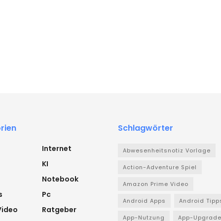
rien
Schlagwörter
Internet
Abwesenheitsnotiz Vorlage
KI
Action-Adventure Spiel
Notebook
Amazon Prime Video
s
Pc
Android Apps
Android Tipp
Video
Ratgeber
App-Nutzung
App-Upgrad