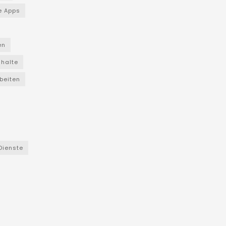
e Apps
en
nhalte
beiten
Dienste