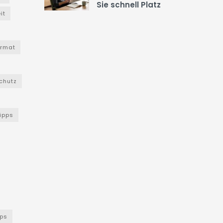
Sie schnell Platz
it
ormat
chutz
Tipps
ps