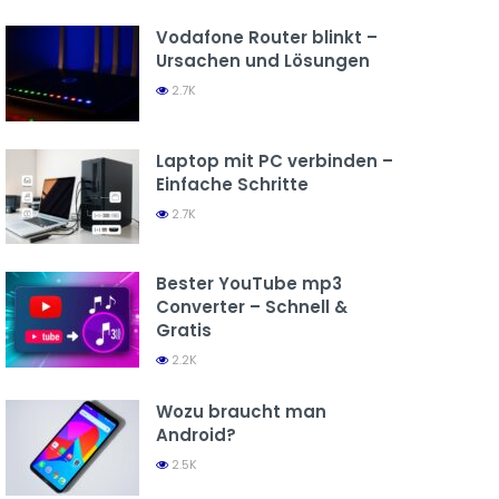
Vodafone Router blinkt –
Ursachen und Lösungen
2.7K
Laptop mit PC verbinden –
Einfache Schritte
2.7K
Bester YouTube mp3
Converter – Schnell &
Gratis
2.2K
Wozu braucht man
Android?
2.5K