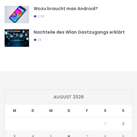
Wozu braucht man Android?
2.5K
Nachteile des Wlan Gastzugangs erklärt
2K
AUGUST 2026
M
D
M
D
F
S
S
1
2
3
4
5
6
7
8
9