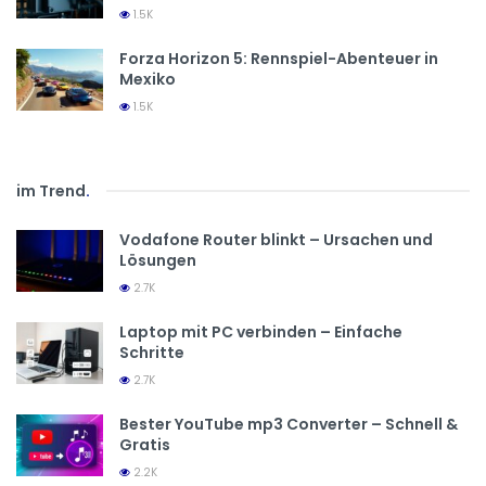
1.5K
Forza Horizon 5: Rennspiel-Abenteuer in
Mexiko
1.5K
im Trend
.
Vodafone Router blinkt – Ursachen und
Lösungen
2.7K
Laptop mit PC verbinden – Einfache
Schritte
2.7K
Bester YouTube mp3 Converter – Schnell &
Gratis
2.2K