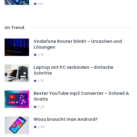
1.5K
im Trend
.
Vodafone Router blinkt – Ursachen und
Lösungen
2.7K
Laptop mit PC verbinden – Einfache
Schritte
2.7K
Bester YouTube mp3 Converter – Schnell &
Gratis
2.2K
Wozu braucht man Android?
2.5K