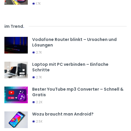
1.7K
im Trend
.
Vodafone Router blinkt – Ursachen und
Lösungen
2.7K
Laptop mit PC verbinden – Einfache
Schritte
2.7K
Bester YouTube mp3 Converter – Schnell &
Gratis
2.2K
Wozu braucht man Android?
2.5K