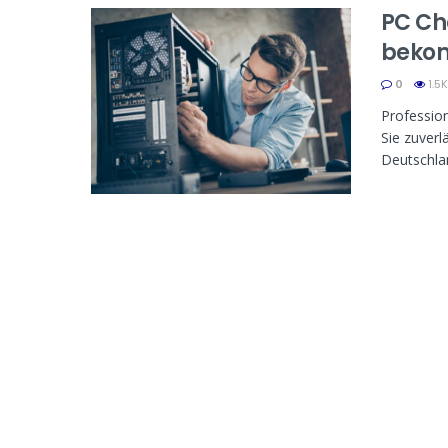
PC Ch
bekom
0
1.5K
Professio
Sie zuverl
Deutschla