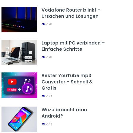
Vodafone Router blinkt –
Ursachen und Lösungen
2.7K
Laptop mit PC verbinden –
Einfache Schritte
2.7K
Bester YouTube mp3
Converter – Schnell &
Gratis
2.2K
Wozu braucht man
Android?
2.5K