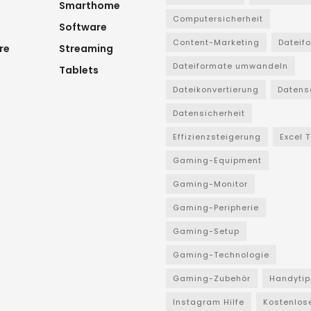
Smarthome
Computersicherheit
Software
Content-Marketing
Dateif
re
Streaming
Dateiformate umwandeln
Tablets
Dateikonvertierung
Datens
Datensicherheit
Effizienzsteigerung
Excel 
Gaming-Equipment
Gaming-Monitor
Gaming-Peripherie
Gaming-Setup
Gaming-Technologie
Gaming-Zubehör
Handytip
Instagram Hilfe
Kostenlos