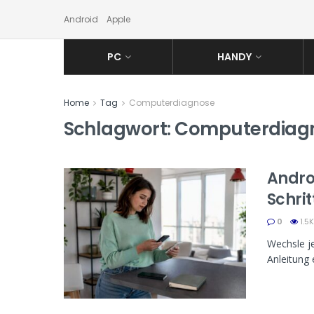
Android
Apple
PC
HANDY
Home
Tag
Computerdiagnose
Schlagwort:
Computerdiag
Andro
Schri
0
1.5K
Wechsle je
Anleitung 