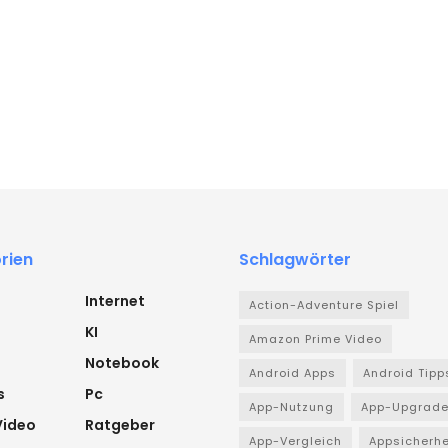
rien
Schlagwörter
Internet
Action-Adventure Spiel
KI
Amazon Prime Video
Notebook
Android Apps
Android Tipp
s
Pc
App-Nutzung
App-Upgrad
Video
Ratgeber
App-Vergleich
Appsicherhe