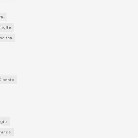
en
nhalte
beiten
Dienste
ogie
mings