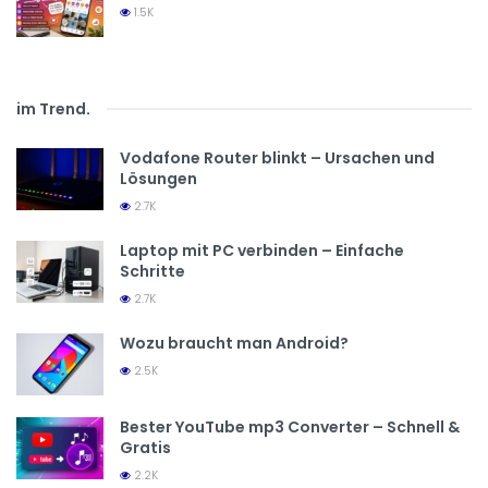
1.5K
im Trend
.
Vodafone Router blinkt – Ursachen und
Lösungen
2.7K
Laptop mit PC verbinden – Einfache
Schritte
2.7K
Wozu braucht man Android?
2.5K
Bester YouTube mp3 Converter – Schnell &
Gratis
2.2K