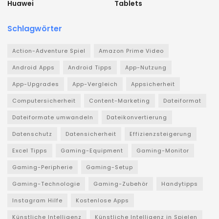
Huawei
Tablets
Schlagwörter
Action-Adventure Spiel
Amazon Prime Video
Android Apps
Android Tipps
App-Nutzung
App-Upgrades
App-Vergleich
Appsicherheit
Computersicherheit
Content-Marketing
Dateiformat
Dateiformate umwandeln
Dateikonvertierung
Datenschutz
Datensicherheit
Effizienzsteigerung
Excel Tipps
Gaming-Equipment
Gaming-Monitor
Gaming-Peripherie
Gaming-Setup
Gaming-Technologie
Gaming-Zubehör
Handytipps
Instagram Hilfe
Kostenlose Apps
Künstliche Intelligenz
Künstliche Intelligenz in Spielen