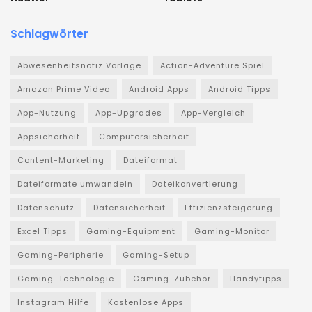
Schlagwörter
Abwesenheitsnotiz Vorlage
Action-Adventure Spiel
Amazon Prime Video
Android Apps
Android Tipps
App-Nutzung
App-Upgrades
App-Vergleich
Appsicherheit
Computersicherheit
Content-Marketing
Dateiformat
Dateiformate umwandeln
Dateikonvertierung
Datenschutz
Datensicherheit
Effizienzsteigerung
Excel Tipps
Gaming-Equipment
Gaming-Monitor
Gaming-Peripherie
Gaming-Setup
Gaming-Technologie
Gaming-Zubehör
Handytipps
Instagram Hilfe
Kostenlose Apps