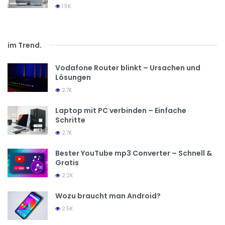
1.5K
im Trend
.
Vodafone Router blinkt – Ursachen und
Lösungen
2.7K
Laptop mit PC verbinden – Einfache
Schritte
2.7K
Bester YouTube mp3 Converter – Schnell &
Gratis
2.2K
Wozu braucht man Android?
2.5K