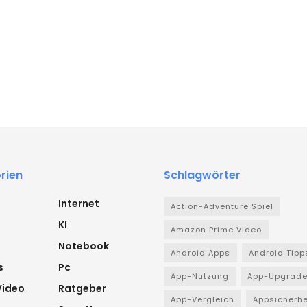
rien
Schlagwörter
Internet
Action-Adventure Spiel
KI
Amazon Prime Video
Notebook
Android Apps
Android Tipp
s
Pc
App-Nutzung
App-Upgrad
Video
Ratgeber
App-Vergleich
Appsicherhe