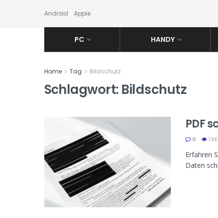
Android
Apple
PC
HANDY
Home
Tag
Bildschutz
Schlagwort:
Bildschutz
PDF s
0
1.5K
Erfahren S
Daten schü