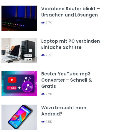
Vodafone Router blinkt –
Ursachen und Lösungen
2.7K
Laptop mit PC verbinden –
Einfache Schritte
2.7K
Bester YouTube mp3
Converter – Schnell &
Gratis
2.2K
Wozu braucht man
Android?
2.5K