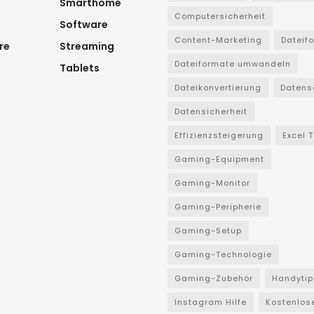
Smarthome
Computersicherheit
Software
Content-Marketing
Dateif
re
Streaming
Dateiformate umwandeln
Tablets
Dateikonvertierung
Datens
Datensicherheit
Effizienzsteigerung
Excel 
Gaming-Equipment
Gaming-Monitor
Gaming-Peripherie
Gaming-Setup
Gaming-Technologie
Gaming-Zubehör
Handytip
Instagram Hilfe
Kostenlos