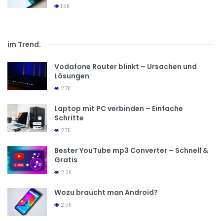
1.5K
im Trend
.
Vodafone Router blinkt – Ursachen und
Lösungen
2.7K
Laptop mit PC verbinden – Einfache
Schritte
2.7K
Bester YouTube mp3 Converter – Schnell &
Gratis
2.2K
Wozu braucht man Android?
2.5K