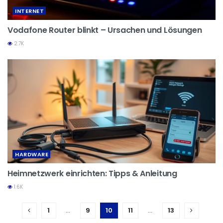
INTERNET
Vodafone Router blinkt – Ursachen und Lösungen
2.7K
HARDWARE
Heimnetzwerk einrichten: Tipps & Anleitung
1.6K
1
…
9
10
11
…
13